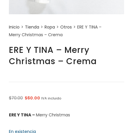
Inicio
>
Tienda
>
Ropa
>
Otros
>
ERE Y TINA –
Merry Christmas – Crema
ERE Y TINA – Merry
Christmas – Crema
Original
Current
$
70.00
$
60.00
IVA incluido
price
price
was:
is:
ERE Y TINA
–
Merry Christmas
$70.00.
$60.00.
En existencia