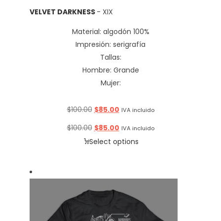
VELVET DARKNESS
- XIX
Material: algodón 100%
Impresión: serigrafía
Tallas:
Hombre: Grande
Mujer:
Original
Current
$
100.00
$
85.00
IVA incluido
price
price
Original
Current
$
100.00
$
85.00
IVA incluido
was:
is:
price
price
Select options
$100.00.
$85.00.
was:
is:
$100.00.
$85.00.