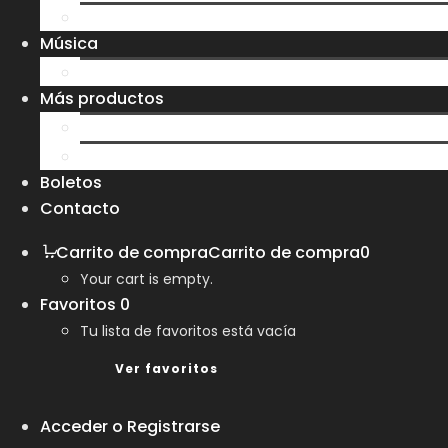
Sudaderas
Música
CD
Más productos
Bolsas
Tazas y Vasos
Boletos
Contacto
Carrito de compra
Carrito de compra
0
Your cart is empty.
Favoritos
0
Tu lista de favoritos está vacía
Ver favoritos
Acceder o Registrarse