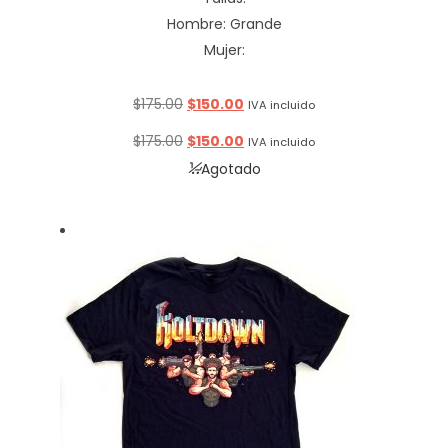
Hombre: Grande
Mujer:
Original
Current
$
175.00
$
150.00
IVA incluido
price
price
Original
Current
$
175.00
$
150.00
IVA incluido
was:
is:
price
price
Agotado
$175.00.
$150.00.
was:
is:
$175.00.
$150.00.