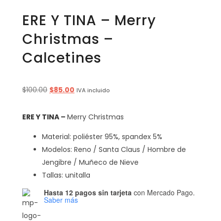
ERE Y TINA – Merry
Christmas –
Calcetines
Original
Current
$
100.00
$
85.00
IVA incluido
price
price
was:
is:
ERE Y TINA
–
Merry Christmas
$100.00.
$85.00.
Material: poliéster 95%, spandex 5%
Modelos: Reno / Santa Claus / Hombre de
Jengibre / Muñeco de Nieve
Tallas: unitalla
Hasta 12 pagos sin tarjeta
con Mercado Pago.
Saber más