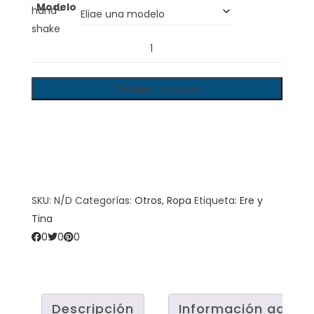
Modelo
ERE
Y
TINA
Añadir al carrito
-
Merry
Christmas
-
Calcetines
quantity
SKU:
N/D
Categorías:
Otros
,
Ropa
Etiqueta:
Ere y
Tina
0
0
0
Descripción
Información adicio