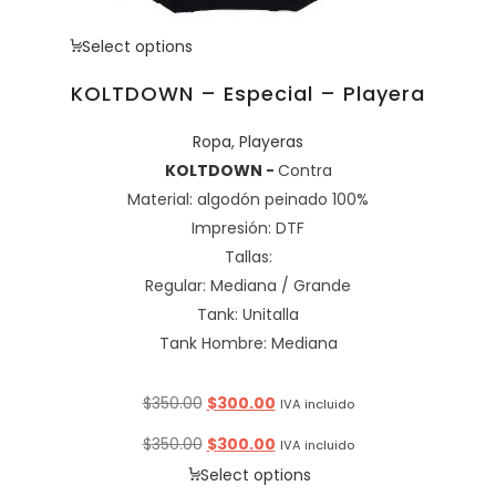
Select options
KOLTDOWN – Especial – Playera
Ropa
,
Playeras
KOLTDOWN
-
Contra
Material: algodón peinado 100%
Impresión: DTF
Tallas:
Regular: Mediana / Grande
Tank: Unitalla
Tank Hombre: Mediana
Original
Current
$
350.00
$
300.00
IVA incluido
price
price
Original
Current
$
350.00
$
300.00
IVA incluido
was:
is:
price
price
Select options
$350.00.
$300.00.