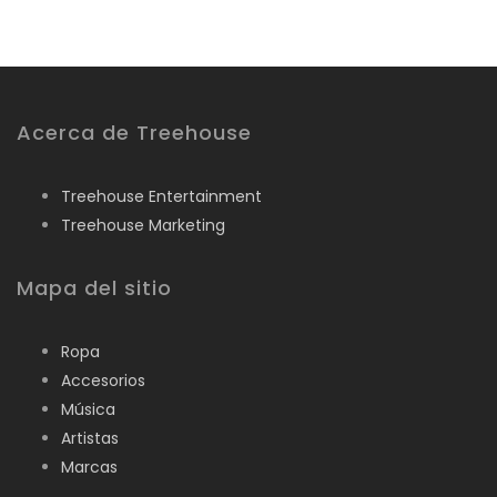
was:
is:
$350.00.
$300.00.
Acerca de Treehouse
Treehouse Entertainment
Treehouse Marketing
Mapa del sitio
Ropa
Accesorios
Música
Artistas
Marcas