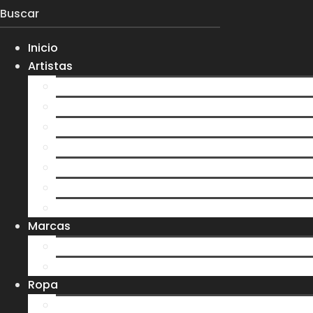
Inicio
Artistas
Everlight
Koltdown
Larva
0gma
S7N
Velvet Darkness
Ver más artistas
Marcas
Ere y Tina
Treehouse
Ropa
Playeras