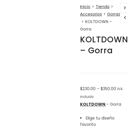
bordado
Inicio
>
Tienda
>
Tallas:
Accesorios
>
Gorras
unitalla
>
KOLTDOWN –
ajustable
Gorra
Negro
KOLTDOWN
Material:
– Gorra
80%
acrílico
20%
lana
Impresión:
bordado
Tallas:
Price
$
230.00
–
$
350.00
IVA
unitalla
range:
incluido
ajustable
$230.
KOLTDOWN
– Gorra
throu
Rojo
Material:
Elige tu diseño
$350.
Impresión:
favorito