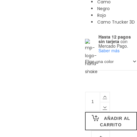
bordado
Camo
Tallas:
Negro
unitalla
Rojo
ajustable
Camo Trucker 3D
Camo
Hasta 12 pagos
Trucker
sin tarjeta
con
Mercado Pago.
3D
Saber más
Material:
acrílico
100%
Impresión:
bordado
3D
Tallas:
KOLTDOWN
unitalla
-
ajustable
Gorra
AÑADIR AL
quantity
CARRITO