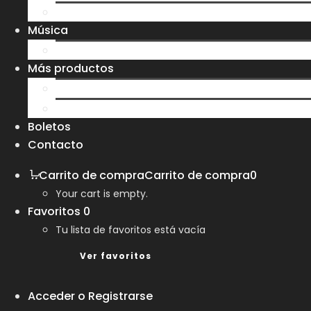
Sudaderas
Música
CD
Más productos
Bolsas
Tazas y Vasos
Boletos
Contacto
Carrito de compra
Carrito de compra
0
Your cart is empty.
Favoritos
0
Tu lista de favoritos está vacía
Ver favoritos
Acceder o Registrarse