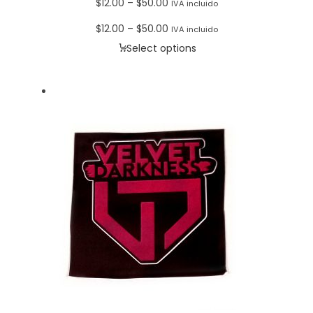
Price
$
12.00
–
$
50.00
IVA incluido
range:
Price
$
12.00
–
$
50.00
IVA incluido
$12.00
range:
Select options
through
$12.00
$50.00
through
$50.00