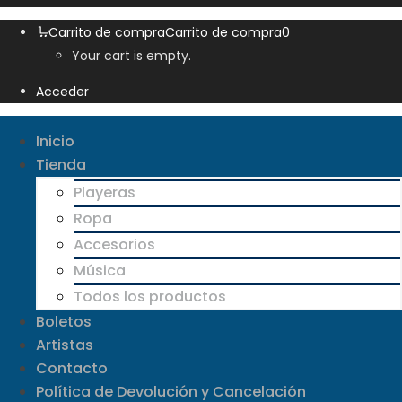
Carrito de compra
Carrito de compra
0
Your cart is empty.
Acceder
Inicio
Tienda
Playeras
Ropa
Accesorios
Música
Todos los productos
Boletos
Artistas
Contacto
Política de Devolución y Cancelación