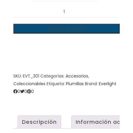
EVERLIGHT
-
Plumilla
Añadir al carrito
quantity
SKU:
EVT_301
Categorías:
Accesorios
,
Coleccionables
Etiqueta:
Plumillas
Brand:
Everlight
0
0
0
Descripción
Información adicio