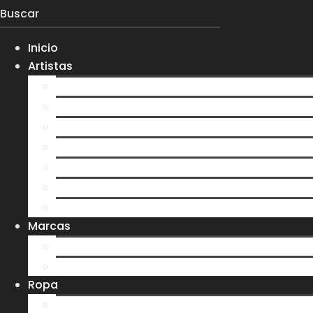
Inicio
Artistas
Everlight
Koltdown
Larva
0gma
S7N
Velvet Darkness
Ver más artistas
Marcas
Ere y Tina
Treehouse
Ropa
Playeras