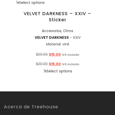
Select options
VELVET DARKNESS – XXIV –
Sticker
Accesorios
,
Otros
VELVET DARKNESS
- XXIV
Material: vinil
Original
Current
$
20.00
$
15.00
IVA incluido
price
price
Original
Current
$
20.00
$
15.00
IVA incluido
was:
is:
price
price
Select options
$20.00.
$15.00.
was:
is:
$20.00.
$15.00.
Acerca de Treehouse