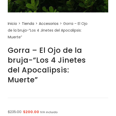
Inicio
>
Tienda
>
Accesorios
>
Gorra – El Ojo
de la bruja-“Los 4 Jinetes del Apocalipsis:
Muerte”
Gorra – El Ojo de la
bruja-“Los 4 Jinetes
del Apocalipsis:
Muerte”
Original
Current
$
235.00
$
200.00
IVA incluido