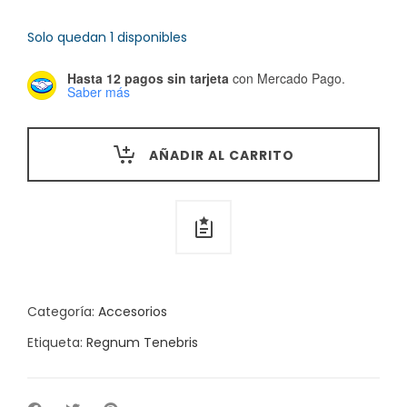
price
price
was:
is:
Solo quedan 1 disponibles
$235.00.
$200.00.
Hasta 12 pagos sin tarjeta
con Mercado Pago.
Saber más
AÑADIR AL CARRITO
Categoría:
Accesorios
Etiqueta:
Regnum Tenebris