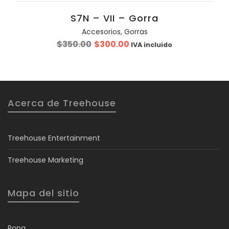
S7N – VII – Gorra
Accesorios
,
Gorras
Original
Current
$
350.00
$
300.00
IVA incluido
price
price
was:
is:
$350.00.
$300.00.
Acerca de Treehouse
Treehouse Entertainment
Treehouse Marketing
Mapa del sitio
Ropa