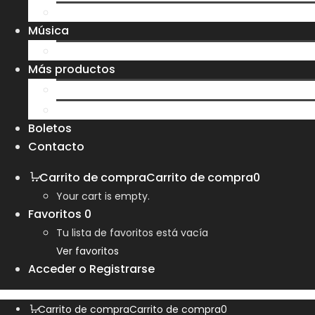
Sudaderas
Música
CD
Más productos
Bolsas
Tazas y Vasos
Boletos
Contacto
Carrito de compra
Carrito de compra
0
Your cart is empty.
Favoritos
0
Tu lista de favoritos está vacía
Ver favoritos
Acceder o Registrarse
Carrito de compra
Carrito de compra
0