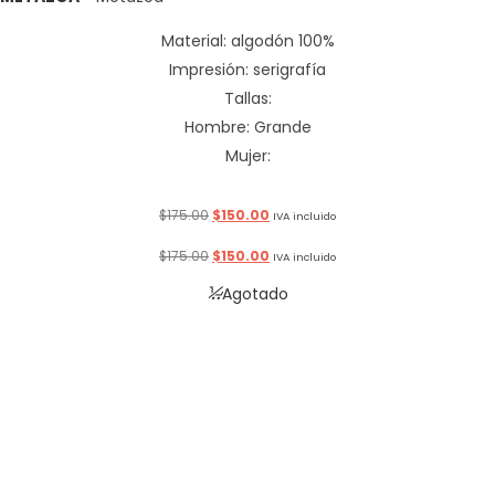
Material: algodón 100%
Impresión: serigrafía
Tallas:
Hombre: Grande
Mujer:
Original
Current
$
175.00
$
150.00
IVA incluido
price
price
Original
Current
$
175.00
$
150.00
IVA incluido
was:
is:
price
price
Agotado
$175.00.
$150.00.
was:
is:
$175.00.
$150.00.