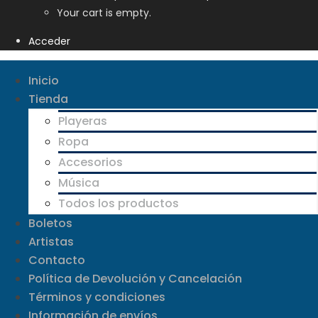
Your cart is empty.
Acceder
Inicio
Tienda
Playeras
Ropa
Accesorios
Música
Todos los productos
Boletos
Artistas
Contacto
Política de Devolución y Cancelación
Términos y condiciones
Información de envíos