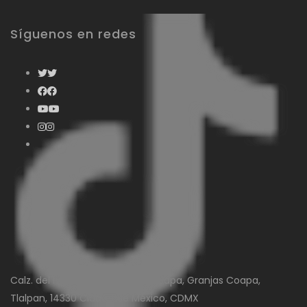
Síguenos en redes
Calz. del Hueso 921-Local 46, Coapa, Granjas Coapa,
Tlalpan, 14330 Ciudad de México, CDMX