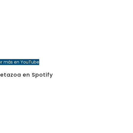
er más en YouTube
etazoa en Spotify