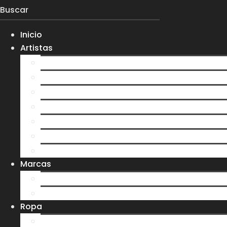
Inicio
Artistas
Everlight
Koltdown
Larva
0gma
S7N
Velvet Darkness
Ver más artistas
Marcas
Ere y Tina
Treehouse
Ropa
Playeras