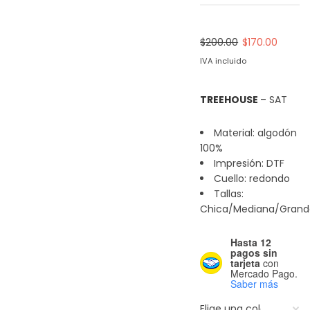
Original
Curren
$
200.00
$
170.00
price
price
IVA incluido
was:
is:
$200.00.
$170.00
TREEHOUSE
– SAT
Material: algodón
100%
Impresión: DTF
Cuello: redondo
Tallas:
Chica/Mediana/Grand
Hasta 12
pagos sin
tarjeta
con
Mercado Pago.
Saber más