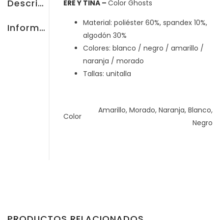
Treehouse
Descripción
ERE Y TINA
–
Color Ghosts
Material: poliéster 60%, spandex 10%,
Información adicional
algodón 30%
Boletos
Colores: blanco / negro / amarillo /
naranja / morado
Tallas: unitalla
Amarillo, Morado, Naranja, Blanco,
Color
Negro
PRODUCTOS RELACIONADOS