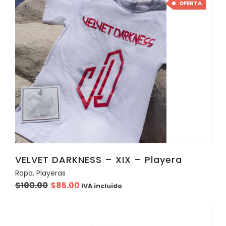
OFERTA
VELVET DARKNESS – XIX – Playera
Ropa
,
Playeras
Original
Current
$
100.00
$
85.00
IVA incluido
price
price
was:
is:
$100.00.
$85.00.