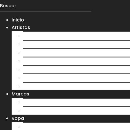
Inicio
Artistas
Everlight
Koltdown
Larva
0gma
S7N
Velvet Darkness
Ver más artistas
Marcas
Ere y Tina
Treehouse
Ropa
Playeras