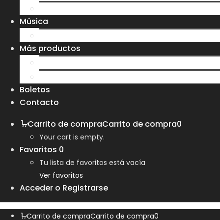
Sudaderas
Música
CD
Más productos
Bolsas
Tazas y Vasos
Boletos
Contacto
Carrito de compra
Carrito de compra
0
Your cart is empty.
Favoritos
0
Tu lista de favoritos está vacía
Ver favoritos
Acceder o Registrarse
Carrito de compra
Carrito de compra
0