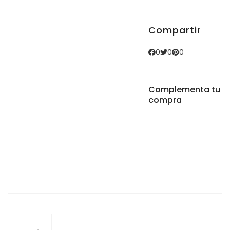
Bolsas
Compartir
0
0
0
Tazas y Vasos
Complementa tu
compra
Marcas
Ere y Tina