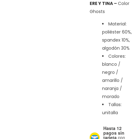
ERE Y TINA
–
Color
Ghosts
Registrarse
Velvet Darkness
Material:
poliéster 60%,
spandex 10%,
algodón 30%
Ver más artistas
Colores:
blanco /
negro /
amarillo /
Ropa
naranja /
morado
Tallas:
Gorras
unitalla
Hasta 12
pagos sin
tarjeta
con