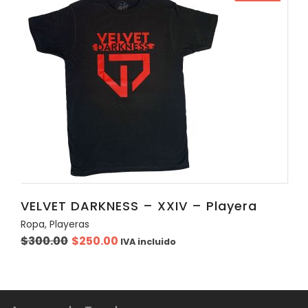
VELVET DARKNESS – XXIV – Playera
Ropa
,
Playeras
Original
Current
$
300.00
$
250.00
IVA incluido
price
price
was:
is:
$300.00.
$250.00.