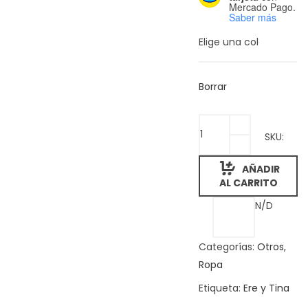
Mercado Pago.
Playeras
Saber más
Sudaderas
Borrar
ERE
SKU:
Y
Música
TINA
AÑADIR
-
AL CARRITO
Color
N/D
CD
Ghosts
-
Categorías:
Otros
,
Calcetines
Ropa
quantity
Más productos
Etiqueta:
Ere y Tina