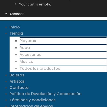
Your cart is empty.
Acceder
Inicio
Tienda
Playeras
Ropa
Accesorios
Música
Todos los productos
Boletos
Artistas
Contacto
Política de Devolución y Cancelación
Términos y condiciones
Información de envíos