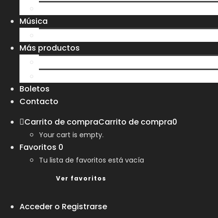
Sudaderas
Música
CD
Más productos
Bolsas
Tazas y Vasos
Boletos
Contacto
Carrito de compra
Carrito de compra
0
Your cart is empty.
Favoritos
0
Tu lista de favoritos está vacía
Ver favoritos
Acceder o Registrarse