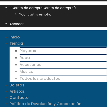
Carrito de compra
Carrito de compra
0
Your cart is empty.
Acceder
Inicio
Tienda
Playeras
Ropa
Accesorios
Música
Todos los productos
Boletos
Artistas
Contacto
Política de Devolución y Cancelación