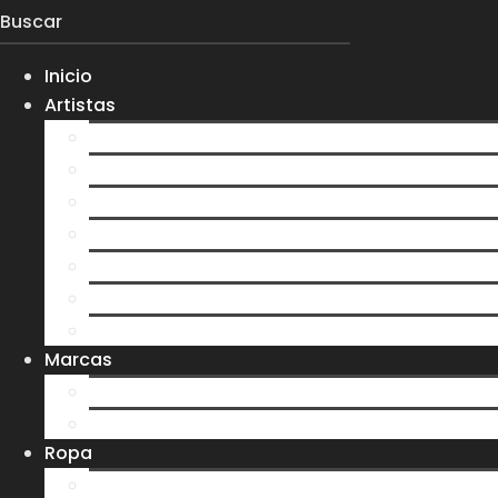
Inicio
Artistas
Everlight
Koltdown
Larva
0gma
S7N
Velvet Darkness
Ver más artistas
Marcas
Ere y Tina
Treehouse
Ropa
Playeras