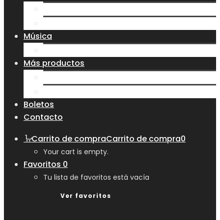
Playeras
Sudaderas
Música
CD
Más productos
Bolsas
Tazas y Vasos
Boletos
Contacto
Carrito de compra
Carrito de compra
0
Your cart is empty.
Favoritos
0
Tu lista de favoritos está vacía
Ver favoritos