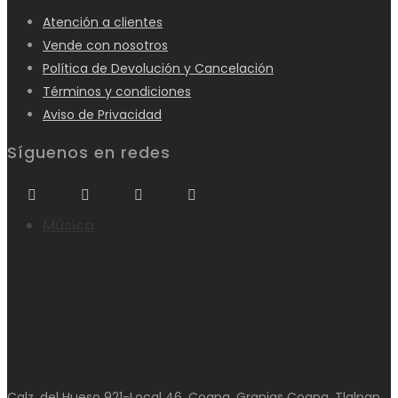
Atención a clientes
Vende con nosotros
Playeras
Política de Devolución y Cancelación
Términos y condiciones
Aviso de Privacidad
Sudaderas
Síguenos en redes
Música
CD
Calz. del Hueso 921-Local 46, Coapa, Granjas Coapa, Tlalpan,