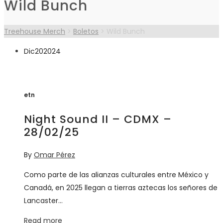
Wild Bunch
Treehouse Merch
>
Boletos
>
Wild Bunch
Everlight
Carrito de compra
Carrito de compra
0
Dic
20
2024
Koltdown
Tu carrito está vacio
etn
Night Sound II – CDMX –
Favoritos
0
28/02/25
Larva
By
Omar Pérez
Tu lista de favoritos está vacía
Como parte de las alianzas culturales entre México y
0gma
Canadá, en 2025 llegan a tierras aztecas los señores de
Ver favoritos
Lancaster…
Read more