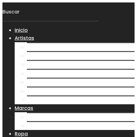
Inicio
Artistas
Everlight
Koltdown
Larva
0gma
S7N
Velvet Darkness
Ver más artistas
Marcas
Ere y Tina
Treehouse
Ropa