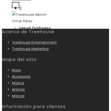
S7N
0
Acceder
Omar Pérez
Velvet Darkness
Acerca de Treehouse
Registrarse
Treehouse Entertainment
Treehouse Marketing
Ver más artistas
Mapa del sitio
Ropa
Ropa
Accesorios
Música
Artistas
Marcas
Gorras
Información para clientes