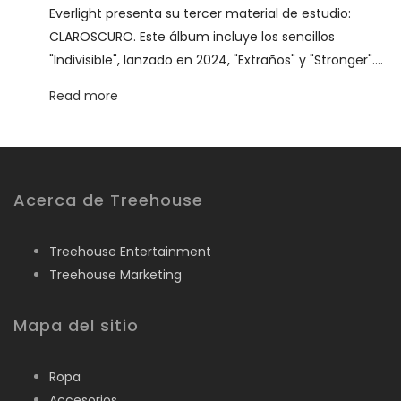
Everlight presenta su tercer material de estudio:
CLAROSCURO. Este álbum incluye los sencillos
"Indivisible", lanzado en 2024, "Extraños" y "Stronger".…
Read more
Acerca de Treehouse
Treehouse Entertainment
Treehouse Marketing
Mapa del sitio
Ropa
Accesorios