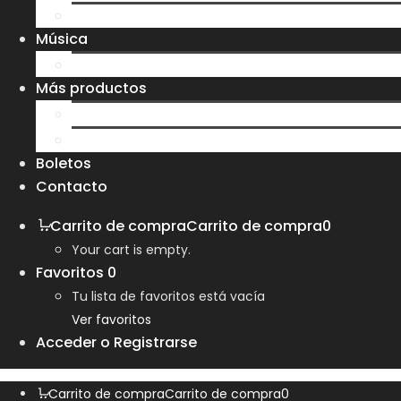
Sudaderas
Música
CD
Más productos
Bolsas
Tazas y Vasos
Boletos
Contacto
Carrito de compra
Carrito de compra
0
Your cart is empty.
Favoritos
0
Tu lista de favoritos está vacía
Ver favoritos
Acceder o Registrarse
Carrito de compra
Carrito de compra
0