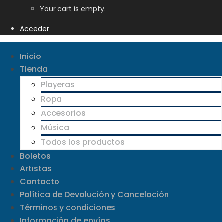
Your cart is empty.
Acceder
Inicio
Tienda
Playeras
Ropa
Accesorios
Música
Todos los productos
Boletos
Artistas
Contacto
Política de Devolución y Cancelación
Términos y condiciones
Información de envíos