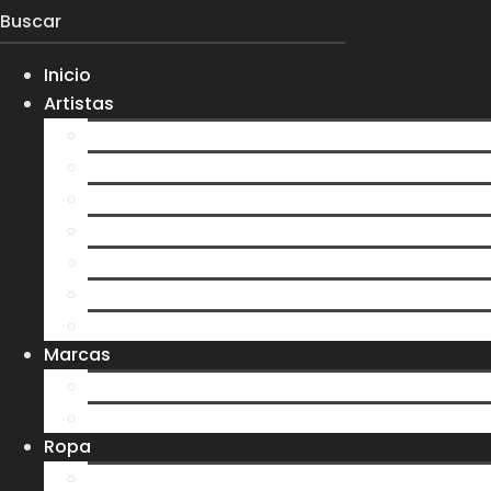
Inicio
Artistas
Everlight
Koltdown
Larva
0gma
S7N
Velvet Darkness
Ver más artistas
Marcas
Ere y Tina
Treehouse
Ropa
Playeras